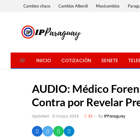
Cambios chaco
Cambios Alberdi
Maxicambios
Parag
INICIO
COTIZACIÓN
SENETE
TELE
AUDIO: Médico Forens
Contra por Revelar Pr
Updated:
21 mayo, 2024
23
By
IPParaguay