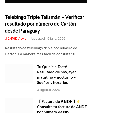
Telebingo Triple Talismán – Verificar
resultado por número de Cartón
desde Paraguay
2,419K
Views
Updated:
6 julio, 2026
Resultado de telebingo triple por número de
Cartón: La manera más facil de consultar tu…
Tu Quiniela Teeté –
Resultado de hoy, ayer
matutino y nocturno –
Sueños y horarios
3 agosto, 2026
【 Factura de 𝗔𝗡𝗗𝗘 】
Consulta tu factura de ANDE
por número de NIS