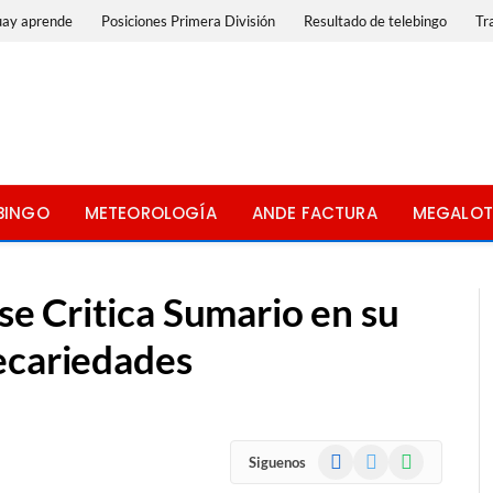
uay aprende
Posiciones Primera División
Resultado de telebingo
Tr
BINGO
METEOROLOGÍA
ANDE FACTURA
MEGALOT
e Critica Sumario en su
ecariedades
Facebook
X
WhatsApp
Siguenos
(Twitter)