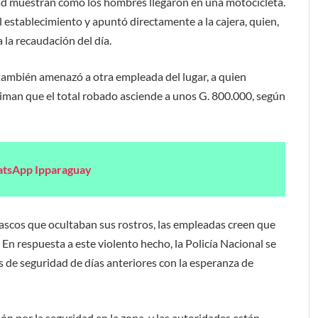
ad muestran cómo los hombres llegaron en una motocicleta.
 establecimiento y apuntó directamente a la cajera, quien,
 la recaudación del día.
 también amenazó a otra empleada del lugar, a quien
timan que el total robado asciende a unos G. 800.000, según
atsApp Ipparaguay
cascos que ocultaban sus rostros, las empleadas creen que
 En respuesta a este violento hecho, la Policía Nacional se
 de seguridad de días anteriores con la esperanza de
ón por la seguridad en la zona, y las autoridades están