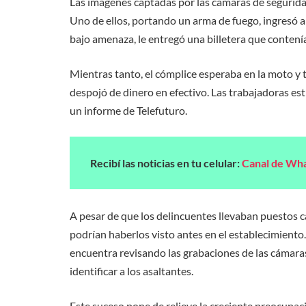
Las imágenes captadas por las cámaras de segurid
Uno de ellos, portando un arma de fuego, ingresó al
bajo amenaza, le entregó una billetera que contenía
Mientras tanto, el cómplice esperaba en la moto y
despojó de dinero en efectivo. Las trabajadoras es
un informe de Telefuturo.
Recibí las noticias en tu celular:
Canal de Wh
A pesar de que los delincuentes llevaban puestos 
podrían haberlos visto antes en el establecimiento.
encuentra revisando las grabaciones de las cámaras
identificar a los asaltantes.
Este suceso pone de relieve la creciente preocupaci