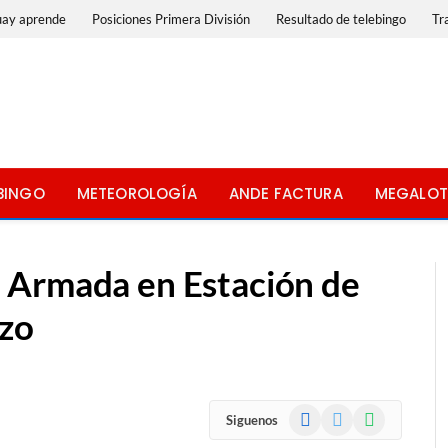
uay aprende
Posiciones Primera División
Resultado de telebingo
Tr
BINGO
METEOROLOGÍA
ANDE FACTURA
MEGALOT
 Armada en Estación de
nzo
Facebook
X
WhatsApp
Siguenos
(Twitter)