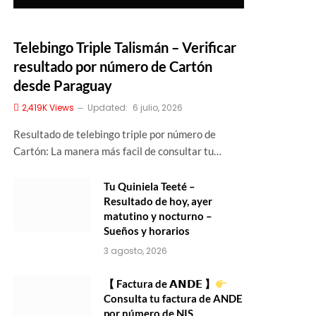
Telebingo Triple Talismán – Verificar
resultado por número de Cartón
desde Paraguay
2,419K
Views
Updated:
6 julio, 2026
Resultado de telebingo triple por número de
Cartón: La manera más facil de consultar tu…
Tu Quiniela Teeté –
Resultado de hoy, ayer
matutino y nocturno –
Sueños y horarios
3 agosto, 2026
【 Factura de 𝗔𝗡𝗗𝗘 】
Consulta tu factura de ANDE
por número de NIS