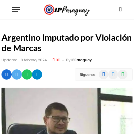
Argentino Imputado por Violación
de Marcas
Updated:
8 febrero, 2024
311
By
IPParaguay
Facebook
X
WhatsA
Siguenos
(Twitter)