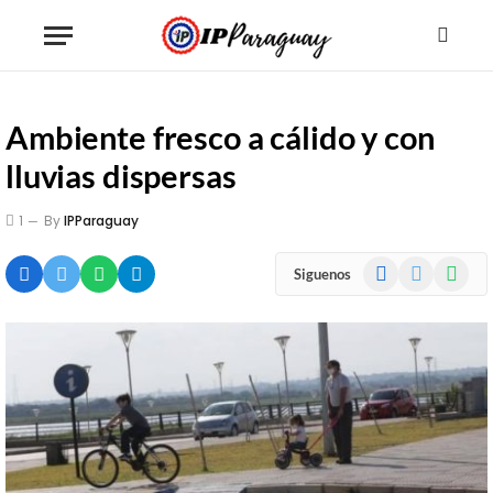
Ambiente fresco a cálido y con
lluvias dispersas
1
By
IPParaguay
Facebook
X
WhatsA
Siguenos
(Twitter)