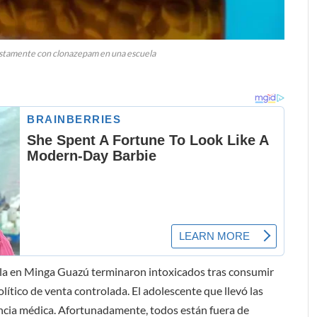
stamente con clonazepam en una escuela
 en Minga Guazú terminaron intoxicados tras consumir
ico de venta controlada. El adolescente que llevó las
encia médica. Afortunadamente, todos están fuera de