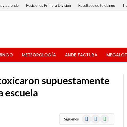
uay aprende
Posiciones Primera División
Resultado de telebingo
Tr
BINGO
METEOROLOGÍA
ANDE FACTURA
MEGALOT
toxicaron supuestamente
a escuela
Facebook
X
WhatsApp
Siguenos
(Twitter)