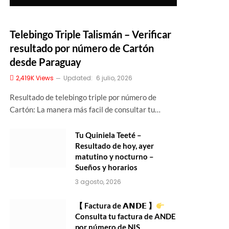
Telebingo Triple Talismán – Verificar
resultado por número de Cartón
desde Paraguay
2,419K
Views
Updated:
6 julio, 2026
Resultado de telebingo triple por número de
Cartón: La manera más facil de consultar tu…
Tu Quiniela Teeté –
Resultado de hoy, ayer
matutino y nocturno –
Sueños y horarios
3 agosto, 2026
【 Factura de 𝗔𝗡𝗗𝗘 】
Consulta tu factura de ANDE
por número de NIS