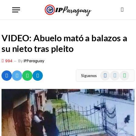
VIDEO: Abuelo mató a balazos a
su nieto tras pleito
994
By
IPParaguay
Facebook
X
WhatsA
Siguenos
(Twitter)