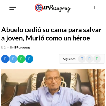
Abuelo cedió su cama para salvar
a joven, Murió como un héroe
2
By
IPParaguay
Facebook
X
WhatsA
Siguenos
(Twitter)