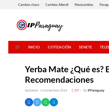
Cambios chaco
Cambios Alberdi
Maxicambios
Parag
INICIO
COTIZACIÓN
SENETE
TELE
Yerba Mate ¿Qué es? Be
Recomendaciones
Updated:
2 noviembre, 2024
271
By
IPParaguay