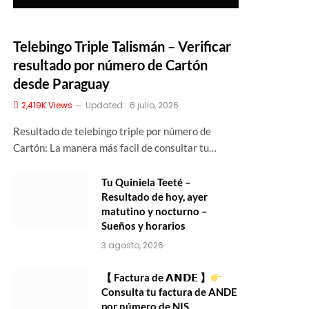
Telebingo Triple Talismán – Verificar
resultado por número de Cartón
desde Paraguay
2,419K
Views
Updated:
6 julio, 2026
Resultado de telebingo triple por número de
Cartón: La manera más facil de consultar tu…
Tu Quiniela Teeté –
Resultado de hoy, ayer
matutino y nocturno –
Sueños y horarios
3 agosto, 2026
【 Factura de 𝗔𝗡𝗗𝗘 】
Consulta tu factura de ANDE
por número de NIS