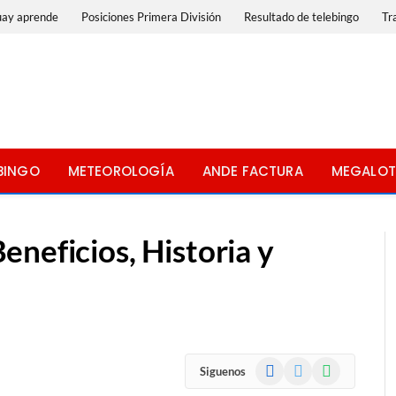
uay aprende
Posiciones Primera División
Resultado de telebingo
Tr
BINGO
METEOROLOGÍA
ANDE FACTURA
MEGALOT
neficios, Historia y
Facebook
X
WhatsApp
Siguenos
(Twitter)