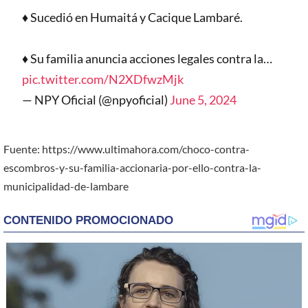
♦️ Sucedió en Humaitá y Cacique Lambaré.
♦️ Su familia anuncia acciones legales contra la…
pic.twitter.com/N2XDfwzMjk
— NPY Oficial (@npyoficial)
June 5, 2024
Fuente: https://www.ultimahora.com/choco-contra-
escombros-y-su-familia-accionaria-por-ello-contra-la-
municipalidad-de-lambare