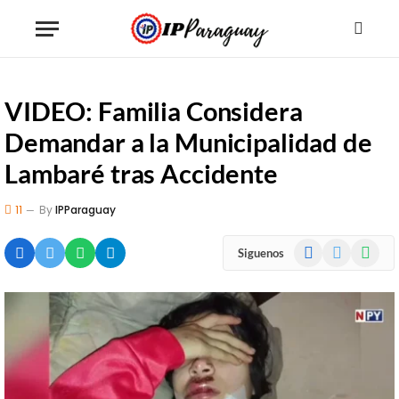
VIDEO: Familia Considera
Demandar a la Municipalidad de
Lambaré tras Accidente
11
By
IPParaguay
Facebook
X
WhatsA
Siguenos
(Twitter)