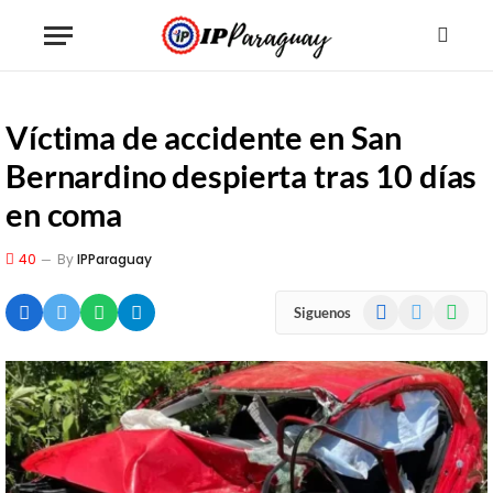
Víctima de accidente en San
Bernardino despierta tras 10 días
en coma
40
By
IPParaguay
Facebook
X
WhatsA
Siguenos
(Twitter)