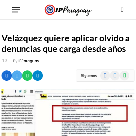
Velázquez quiere aplicar olvido a
denuncias que carga desde años
3
By
IPParaguay
Facebook
X
WhatsA
Siguenos
(Twitter)