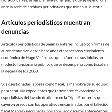
ante la serie de archivos periodísticos que minan su historial.
Artículos periodís­ticos muentran
denuncias
Artículos periodís­ticos de páginas enteras incluso con firmas de
autor denun­cian desde hace años el sos­pechoso crecimiento
eco­nómico de Hugo Velázquez, quien fuera en sus inicios un
modesto funcionario público que se desempeñó como fis­cal en
la década de los 2000.
Sus cuestionadas labores como fiscal, la maniobra de su equipo
para caratular expedientes que termina­ron favoreciendo a
especia­listas del lavado de dinero en la Triple Frontera y que
cayeron presos con los ope­rativos encaminados por el fallecido
fiscal Marcelo Pecci hace unos años, son oscuros antecedentes