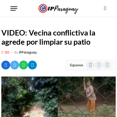
VIDEO: Vecina conflictiva la
agrede por limpiar su patio
120
By
IPParaguay
Facebook
X
WhatsA
Siguenos
(Twitter)