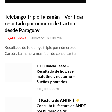
Telebingo Triple Talismán – Verificar
resultado por número de Cartón
desde Paraguay
2,419K
Views
Updated:
6 julio, 2026
Resultado de telebingo triple por número de
Cartón: La manera más facil de consultar tu…
Tu Quiniela Teeté –
Resultado de hoy, ayer
matutino y nocturno –
Sueños y horarios
3 agosto, 2026
【 Factura de 𝗔𝗡𝗗𝗘 】
Consulta tu factura de ANDE
por número de NIS