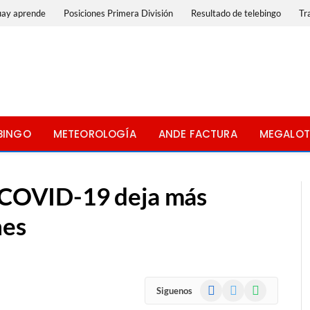
uay aprende
Posiciones Primera División
Resultado de telebingo
Tr
BINGO
METEOROLOGÍA
ANDE FACTURA
MEGALOT
l COVID-19 deja más
nes
Facebook
X
WhatsApp
Siguenos
(Twitter)