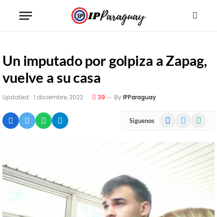
Un imputado por golpiza a Zapag,
vuelve a su casa
Updated:
1 diciembre, 2022
39
By
IPParaguay
Facebook
X
WhatsA
Siguenos
(Twitter)