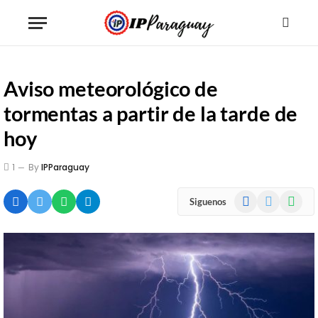
Aviso meteorológico de
tormentas a partir de la tarde de
hoy
1
By
IPParaguay
Facebook
X
WhatsA
Siguenos
(Twitter)