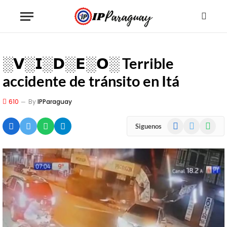
░𝗩░𝗜░𝗗░𝗘░𝗢░ Terrible
accidente de tránsito en Itá
610
By
IPParaguay
Facebook
X
WhatsA
Siguenos
(Twitter)