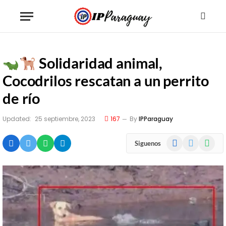
Solidaridad animal,
Cocodrilos rescatan a un perrito
de río
Updated:
25 septiembre, 2023
167
By
IPParaguay
Facebook
X
WhatsA
Siguenos
(Twitter)