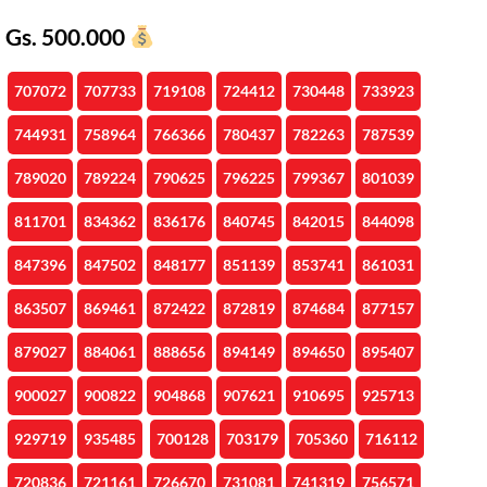
Gs. 500.000
707072
707733
719108
724412
730448
733923
744931
758964
766366
780437
782263
787539
789020
789224
790625
796225
799367
801039
811701
834362
836176
840745
842015
844098
847396
847502
848177
851139
853741
861031
863507
869461
872422
872819
874684
877157
879027
884061
888656
894149
894650
895407
900027
900822
904868
907621
910695
925713
929719
935485
700128
703179
705360
716112
720836
721161
726670
731081
741319
756571