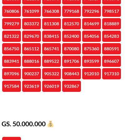
760806
761099
766308
779168
792296
798517
799279
803372
811308
812570
814699
818889
821322
829670
838415
852400
854056
854283
856750
865112
865741
870080
875360
880591
883941
888016
889522
891706
893599
896607
897096
900237
905322
908443
912010
917310
917584
923619
926019
932867
GS. 50.000.000