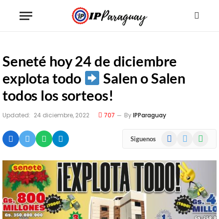
Seneté hoy 24 de diciembre
explota todo
Salen o Salen
todos los sorteos!
Updated:
24 diciembre, 2022
707
By
IPParaguay
Facebook
X
WhatsA
Siguenos
(Twitter)