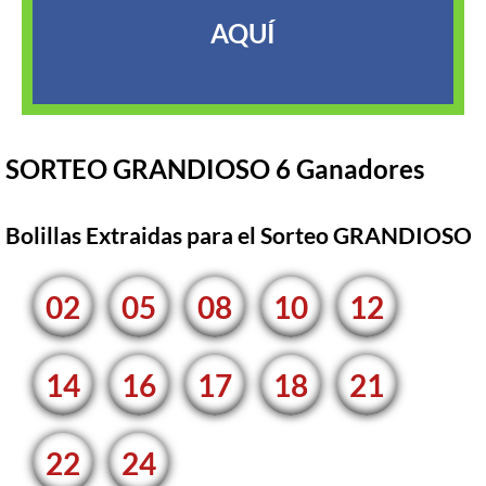
AQUÍ
SORTEO GRANDIOSO 6 Ganadores
Bolillas Extraidas para el Sorteo GRANDIOSO
02
05
08
10
12
14
16
17
18
21
22
24