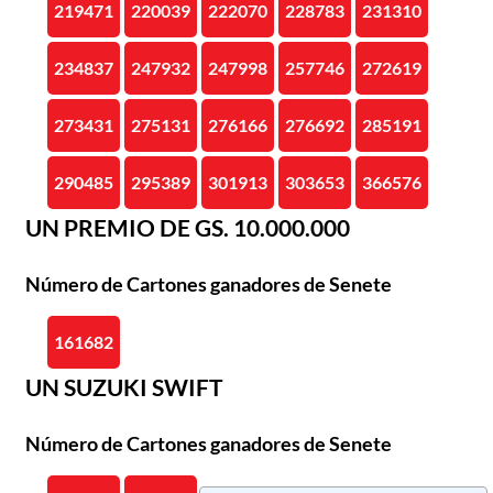
219471
220039
222070
228783
231310
234837
247932
247998
257746
272619
273431
275131
276166
276692
285191
290485
295389
301913
303653
366576
UN PREMIO DE GS. 10.000.000
Número de Cartones ganadores de Senete
161682
UN SUZUKI SWIFT
Número de Cartones ganadores de Senete