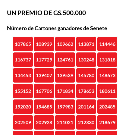
UN PREMIO DE GS.500.000
Número de Cartones ganadores de Senete
107865
108939
109662
113871
114446
116737
117729
124761
130248
131818
134453
139407
139539
145780
148673
155152
167706
171834
178653
180611
192020
194685
197983
201164
202485
202509
202928
211021
212330
218679