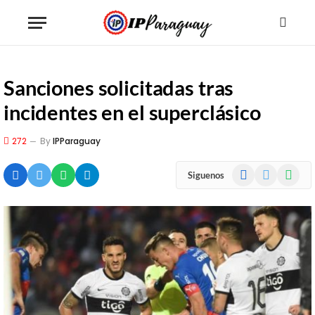
Sanciones solicitadas tras
incidentes en el superclásico
272
By
IPParaguay
Facebook
X
WhatsA
Siguenos
(Twitter)