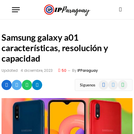
Samsung galaxy a01
características, resolución y
capacidad
Updated:
4 diciembre, 2023
50
By
IPParaguay
Facebook
X
WhatsA
Siguenos
(Twitter)