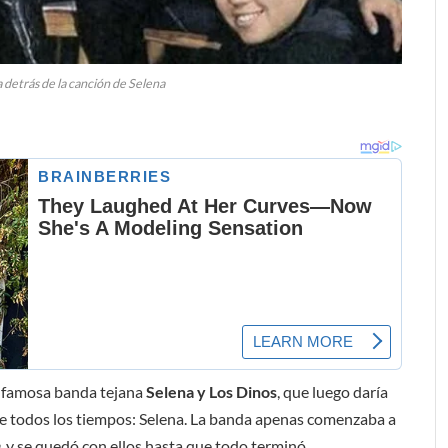
a detrás de la canción de Selena
a famosa banda tejana
Selena y Los Dinos
, que luego daría
s de todos los tiempos: Selena. La banda apenas comenzaba a
, y se quedó con ellos hasta que todo terminó