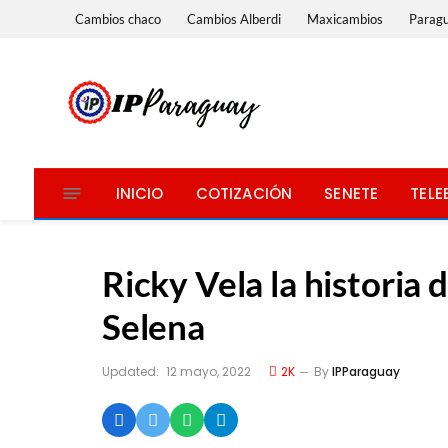
Cambios chaco
Cambios Alberdi
Maxicambios
Parag
INICIO
COTIZACIÓN
SENETE
TELE
Ricky Vela la historia 
Selena
Updated:
12 mayo, 2022
2K
By
IPParaguay