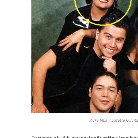
Ricky Vela y Suzette Quinta
En cuanto a la vida personal de
Suzette
, el comie