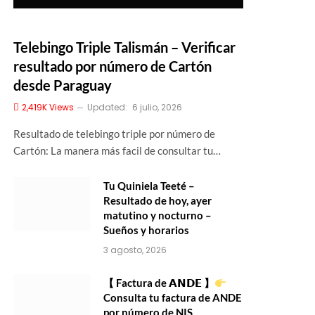
Telebingo Triple Talismán – Verificar
resultado por número de Cartón
desde Paraguay
2,419K
Views
Updated:
6 julio, 2026
Resultado de telebingo triple por número de
Cartón: La manera más facil de consultar tu…
Tu Quiniela Teeté –
Resultado de hoy, ayer
matutino y nocturno –
Sueños y horarios
3 agosto, 2026
【 Factura de 𝗔𝗡𝗗𝗘 】
Consulta tu factura de ANDE
por número de NIS