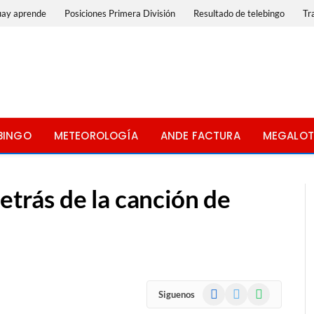
uay aprende
Posiciones Primera División
Resultado de telebingo
Tr
BINGO
METEOROLOGÍA
ANDE FACTURA
MEGALOT
detrás de la canción de
Facebook
X
WhatsApp
Siguenos
(Twitter)