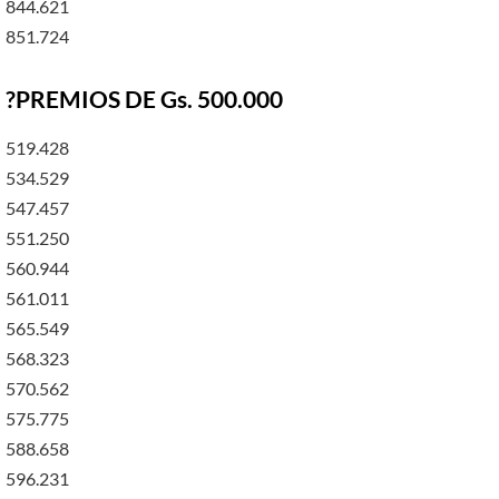
844.621
851.724
?PREMIOS DE Gs. 500.000
519.428
534.529
547.457
551.250
560.944
561.011
565.549
568.323
570.562
575.775
588.658
596.231