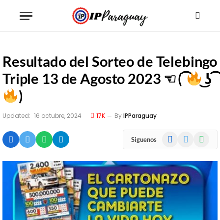
Resultado del Sorteo de Telebingo
Triple 13 de Agosto 2023 ☜ ( ͡
͜ʖ ͡
)
Updated:
16 octubre, 2024
17K
By
IPParaguay
Facebook
X
WhatsA
Siguenos
(Twitter)