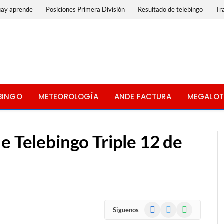
uay aprende
Posiciones Primera División
Resultado de telebingo
Tr
BINGO
METEOROLOGÍA
ANDE FACTURA
MEGALOT
e Telebingo Triple 12 de
Facebook
X
WhatsApp
Siguenos
(Twitter)