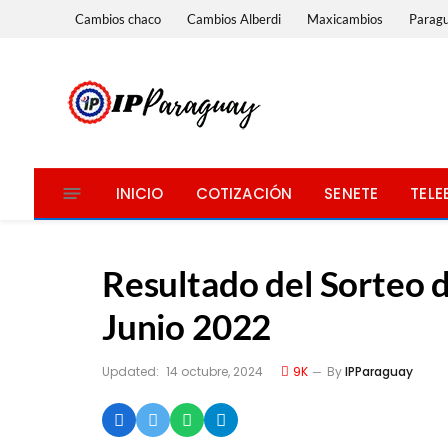
Cambios chaco
Cambios Alberdi
Maxicambios
Parag
INICIO
COTIZACIÓN
SENETE
TELE
Resultado del Sorteo d
Junio 2022
Updated:
14 octubre, 2024
9K
By
IPParaguay