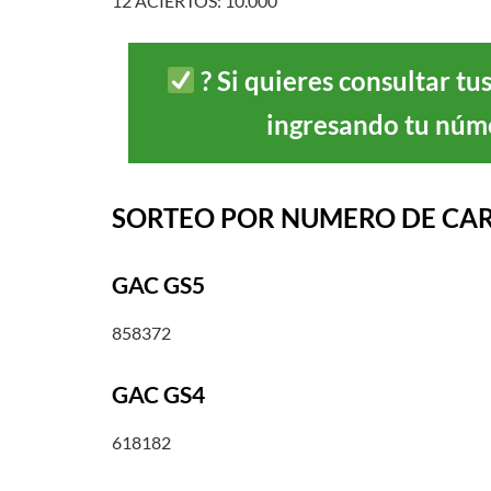
12 ACIERTOS: 10.000
?
Si quieres consultar 
ingresando tu núme
SORTEO POR NUMERO DE CA
GAC GS5
858372
GAC GS4
618182