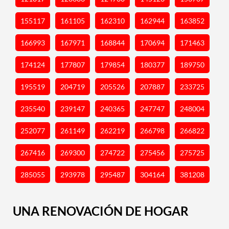
155117
161105
162310
162944
163852
166993
167971
168844
170694
171463
174124
177807
179854
180377
189750
195519
204719
205526
207887
233725
235540
239147
240365
247747
248004
252077
261149
262219
266798
266822
267416
269300
274722
275456
275725
285055
293978
295487
304164
381208
UNA RENOVACIÓN DE HOGAR