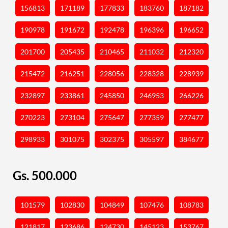
156813
171189
177833
183760
187182
190978
191672
192478
196396
196652
201700
205435
210465
211032
212320
215472
216251
228056
228328
228939
232897
233861
245850
246953
266226
270223
273104
275647
277359
277477
298933
301075
302375
305597
384677
Gs. 500.000
101579
102830
104849
107476
108783
121817
123686
124730
145123
153767