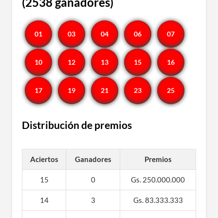
(2538 ganadores)
01
03
04
06
07
10
12
13
15
16
17
19
21
23
25
Distribución de premios
Aciertos
Ganadores
Premios
15
0
Gs. 250.000.000
14
3
Gs. 83.333.333