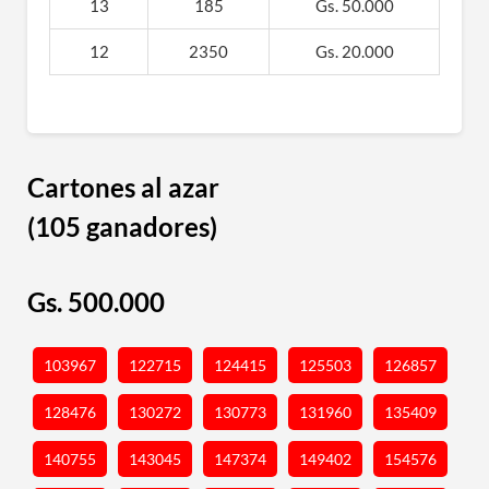
13
185
Gs. 50.000
12
2350
Gs. 20.000
Cartones al azar
(105 ganadores)
Gs. 500.000
103967
122715
124415
125503
126857
128476
130272
130773
131960
135409
140755
143045
147374
149402
154576