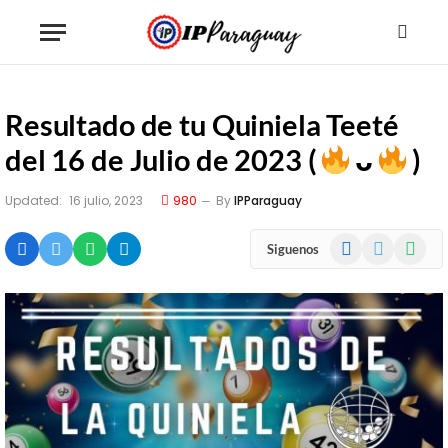
Resultado de tu Quiniela Teeté
del 16 de Julio de 2023 (
ᴗ
)
Updated:
16 julio, 2023
980
By
IPParaguay
Facebook
X
WhatsA
Siguenos
(Twitter)