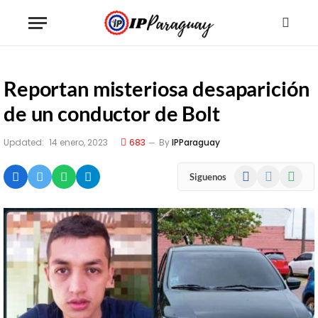
Reportan misteriosa desaparición
de un conductor de Bolt
Updated:
14 enero, 2023
683
By
IPParaguay
Facebook
X
WhatsA
Siguenos
(Twitter)