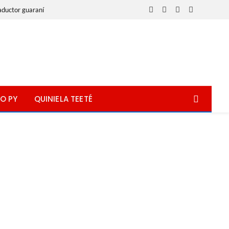
aductor guaraní
Facebook
X
Instagram
WhatsApp
(Twitter)
O PY
QUINIELA TEETÉ