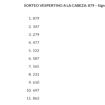
SORTEO VESPERTINO A LA CABEZA: 879 – Signif
879
347
279
477
522
587
565
231
610
697
863