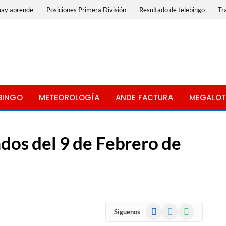
uay aprende
Posiciones Primera División
Resultado de telebingo
Tr
BINGO
METEOROLOGÍA
ANDE FACTURA
MEGALOT
dos del 9 de Febrero de
Facebook
X
WhatsApp
Siguenos
(Twitter)