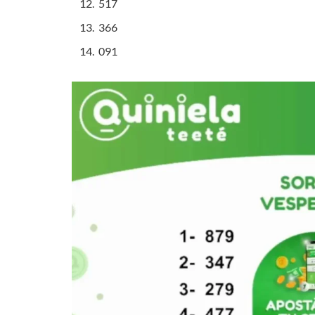
517
366
091