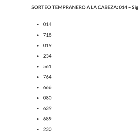
SORTEO TEMPRANERO A LA CABEZA: 014 – Signi
014
718
019
234
561
764
666
080
639
689
230