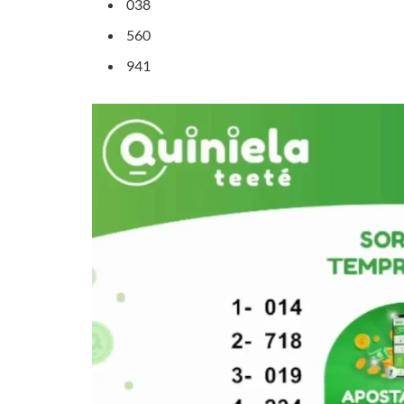
038
560
941