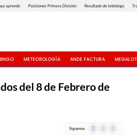
uay aprende
Posiciones Primera División
Resultado de telebingo
Tr
BINGO
METEOROLOGÍA
ANDE FACTURA
MEGALOT
dos del 8 de Febrero de
Facebook
X
WhatsApp
Siguenos
(Twitter)