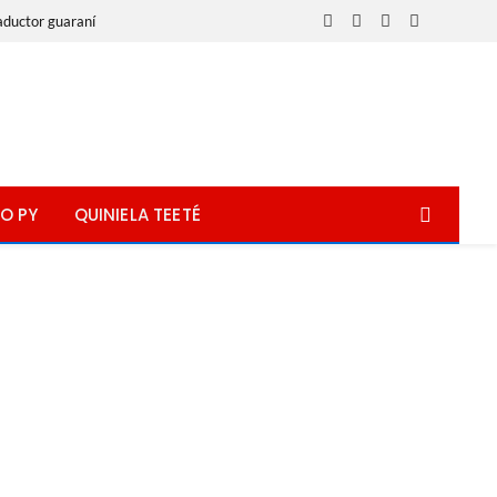
aductor guaraní
Facebook
X
Instagram
WhatsApp
(Twitter)
O PY
QUINIELA TEETÉ