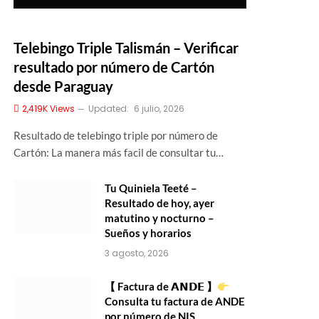
Telebingo Triple Talismán – Verificar
resultado por número de Cartón
desde Paraguay
2,419K
Views
Updated:
6 julio, 2026
Resultado de telebingo triple por número de
Cartón: La manera más facil de consultar tu…
Tu Quiniela Teeté –
Resultado de hoy, ayer
matutino y nocturno –
Sueños y horarios
3 agosto, 2026
【 Factura de 𝗔𝗡𝗗𝗘 】
Consulta tu factura de ANDE
por número de NIS