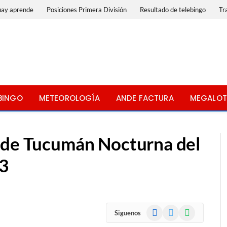
uay aprende
Posiciones Primera División
Resultado de telebingo
Tr
BINGO
METEOROLOGÍA
ANDE FACTURA
MEGALOT
 de Tucumán Nocturna del
23
Facebook
X
WhatsApp
Siguenos
(Twitter)