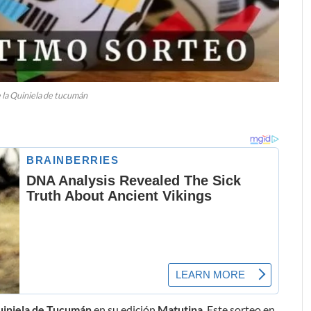
 la Quiniela de tucumán
iniela de Tucumán
en su edición
Matutina
. Este sorteo en