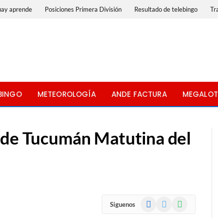
uay aprende
Posiciones Primera División
Resultado de telebingo
Tr
BINGO
METEOROLOGÍA
ANDE FACTURA
MEGALOT
 de Tucumán Matutina del
Facebook
X
WhatsApp
Siguenos
(Twitter)