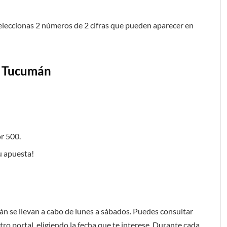
seleccionas 2 números de 2 cifras que pueden aparecer en
e Tucumán
or 500.
tu apuesta!
n se llevan a cabo de lunes a sábados. Puedes consultar
tro portal, eligiendo la fecha que te interese. Durante cada