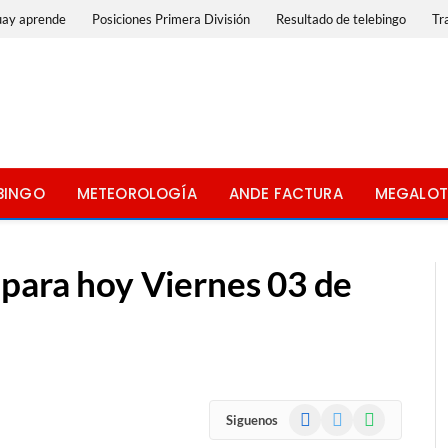
uay aprende
Posiciones Primera División
Resultado de telebingo
Tr
BINGO
METEOROLOGÍA
ANDE FACTURA
MEGALOT
 para hoy Viernes 03 de
Facebook
X
WhatsApp
Siguenos
(Twitter)