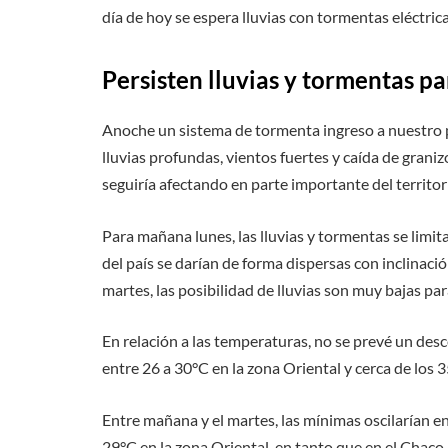
día de hoy se espera lluvias con tormentas eléctr
Persisten lluvias y tormentas p
Anoche un sistema de tormenta ingreso a nuestro
lluvias profundas, vientos fuertes y caída de graniz
seguiría afectando en parte importante del territor
Para mañana lunes, las lluvias y tormentas se limita
del país se darían de forma dispersas con inclinaci
martes, las posibilidad de lluvias son muy bajas para
En relación a las temperaturas, no se prevé un de
entre 26 a 30°C en la zona Oriental y cerca de los 
Entre mañana y el martes, las mínimas oscilarían e
29°C en la zona Oriental, en tanto que en el Chaco