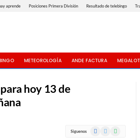
uay aprende
Posiciones Primera División
Resultado de telebingo
Tr
BINGO
METEOROLOGÍA
ANDE FACTURA
MEGALOT
 para hoy 13 de
ñana
Facebook
X
WhatsApp
Siguenos
(Twitter)