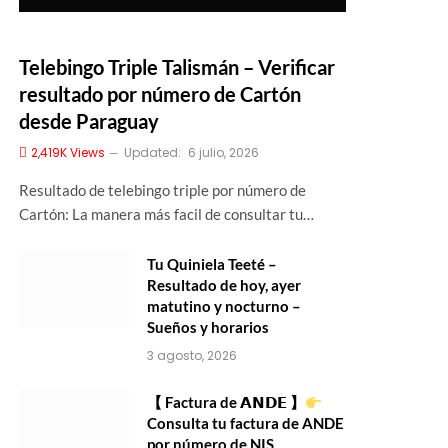
Telebingo Triple Talismán – Verificar
resultado por número de Cartón
desde Paraguay
2,419K
Views
Updated:
6 julio, 2026
Resultado de telebingo triple por número de
Cartón: La manera más facil de consultar tu…
Tu Quiniela Teeté –
Resultado de hoy, ayer
matutino y nocturno –
Sueños y horarios
3 agosto, 2026
【 Factura de 𝗔𝗡𝗗𝗘 】
Consulta tu factura de ANDE
por número de NIS