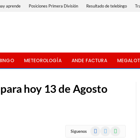
uay aprende
Posiciones Primera División
Resultado de telebingo
Tr
BINGO
METEOROLOGÍA
ANDE FACTURA
MEGALOT
 para hoy 13 de Agosto
Facebook
X
WhatsApp
Siguenos
(Twitter)