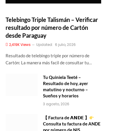
Telebingo Triple Talismán – Verificar
resultado por número de Cartón
desde Paraguay
2,419K
Views
Updated:
6 julio, 2026
Resultado de telebingo triple por número de
Cartón: La manera más facil de consultar tu…
Tu Quiniela Teeté –
Resultado de hoy, ayer
matutino y nocturno –
Sueños y horarios
3 agosto, 2026
【 Factura de 𝗔𝗡𝗗𝗘 】
Consulta tu factura de ANDE
por número de NIS