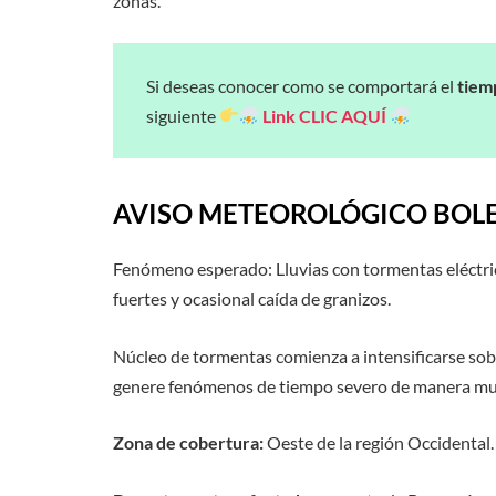
zonas.
Si deseas conocer como se comportará el
tiem
siguiente
Link
CLIC AQUÍ
AVISO METEOROLÓGICO BOLET
Fenómeno esperado: Lluvias con tormentas eléctri
fuertes y ocasional caída de granizos.
Núcleo de tormentas comienza a intensificarse sob
genere fenómenos de tiempo severo de manera muy
Zona de cobertura:
Oeste de la región Occidental.