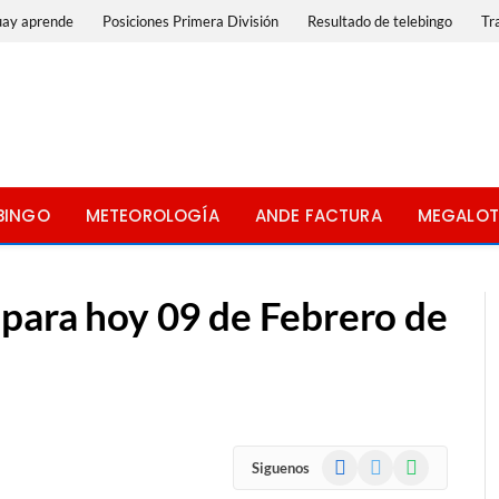
uay aprende
Posiciones Primera División
Resultado de telebingo
Tr
BINGO
METEOROLOGÍA
ANDE FACTURA
MEGALOT
 para hoy 09 de Febrero de
Facebook
X
WhatsApp
Siguenos
(Twitter)