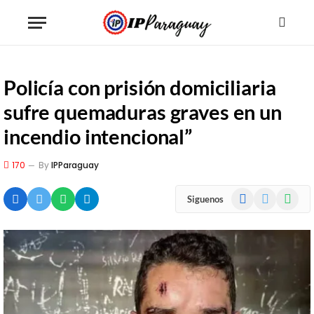
Policía con prisión domiciliaria
sufre quemaduras graves en un
incendio intencional”
170
By
IPParaguay
Facebook
X
WhatsA
Siguenos
(Twitter)