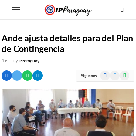
Ande ajusta detalles para del Plan
de Contingencia
6
By
IPParaguay
Facebook
X
WhatsA
Siguenos
(Twitter)