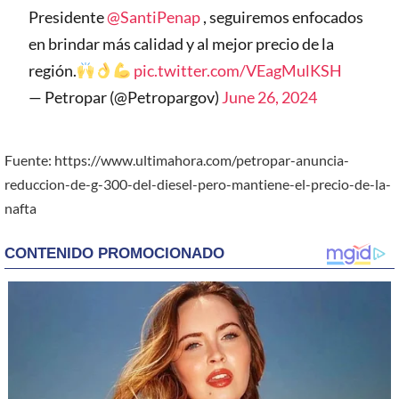
Presidente
@SantiPenap
, seguiremos enfocados
en brindar más calidad y al mejor precio de la
región.
pic.twitter.com/VEagMulKSH
— Petropar (@Petropargov)
June 26, 2024
Fuente: https://www.ultimahora.com/petropar-anuncia-
reduccion-de-g-300-del-diesel-pero-mantiene-el-precio-de-la-
nafta