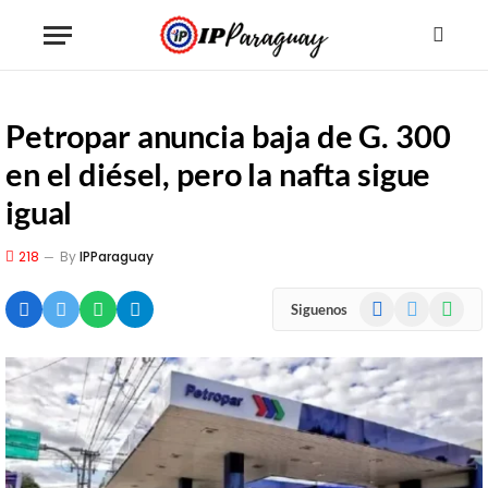
Petropar anuncia baja de G. 300
en el diésel, pero la nafta sigue
igual
218
By
IPParaguay
Facebook
X
WhatsA
Siguenos
(Twitter)