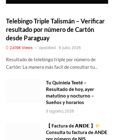
Telebingo Triple Talismán – Verificar
resultado por número de Cartón
desde Paraguay
2,419K
Views
Updated:
6 julio, 2026
Resultado de telebingo triple por número de
Cartón: La manera más facil de consultar tu…
Tu Quiniela Teeté –
Resultado de hoy, ayer
matutino y nocturno –
Sueños y horarios
3 agosto, 2026
【 Factura de 𝗔𝗡𝗗𝗘 】
Consulta tu factura de ANDE
por número de NIS