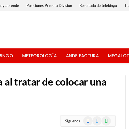
uay aprende
Posiciones Primera División
Resultado de telebingo
Tr
BINGO
METEOROLOGÍA
ANDE FACTURA
MEGALOT
 al tratar de colocar una
Facebook
X
WhatsApp
Siguenos
(Twitter)