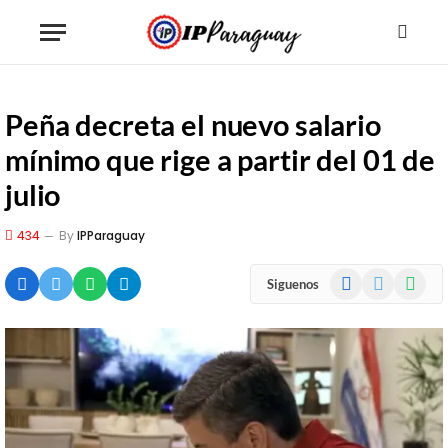
Peña decreta el nuevo salario
mínimo que rige a partir del 01 de
julio
434
By
IPParaguay
Facebook
X
WhatsA
Siguenos
(Twitter)