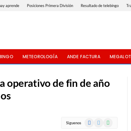
uay aprende
Posiciones Primera División
Resultado de telebingo
Tr
BINGO
METEOROLOGÍA
ANDE FACTURA
MEGALOT
a operativo de fin de año
dos
Facebook
X
WhatsApp
Siguenos
(Twitter)