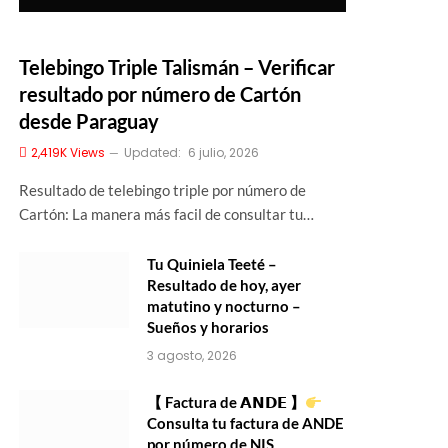
Telebingo Triple Talismán – Verificar
resultado por número de Cartón
desde Paraguay
2,419K
Views
Updated:
6 julio, 2026
Resultado de telebingo triple por número de
Cartón: La manera más facil de consultar tu…
Tu Quiniela Teeté –
Resultado de hoy, ayer
matutino y nocturno –
Sueños y horarios
3 agosto, 2026
【 Factura de 𝗔𝗡𝗗𝗘 】
Consulta tu factura de ANDE
por número de NIS