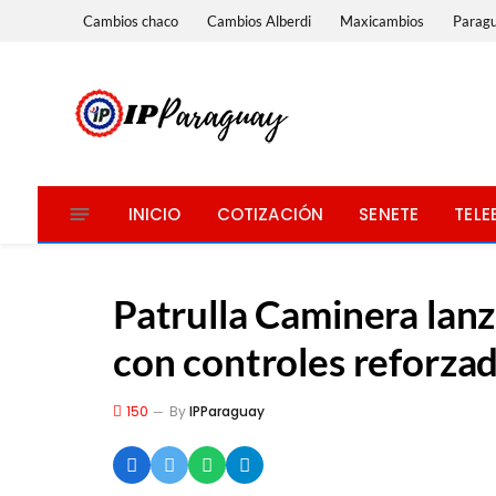
Cambios chaco
Cambios Alberdi
Maxicambios
Parag
INICIO
COTIZACIÓN
SENETE
TELE
Patrulla Caminera lanz
con controles reforza
150
By
IPParaguay