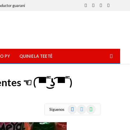
aductor guaraní
Facebook
X
Instagram
WhatsApp
(Twitter)
O PY
QUINIELA TEETÉ
( ͡▀̿ ̿ ͜ʖ ͡▀̿ ̿ )
Facebook
X
WhatsApp
Siguenos
(Twitter)