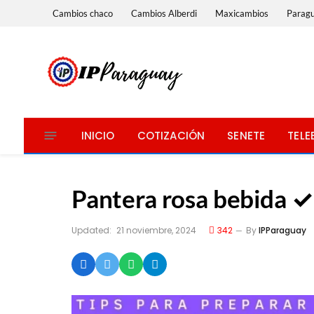
Cambios chaco
Cambios Alberdi
Maxicambios
Parag
INICIO
COTIZACIÓN
SENETE
TELE
Pantera rosa bebida ✓ Hi
Updated:
21 noviembre, 2024
342
By
IPParaguay