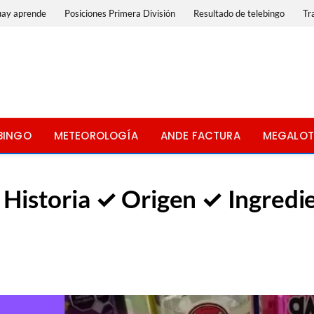
uay aprende
Posiciones Primera División
Resultado de telebingo
Tr
BINGO
METEOROLOGÍA
ANDE FACTURA
MEGALOT
storia ✓ Origen ✓ Ingredientes ☜ 