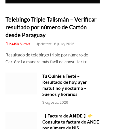
Telebingo Triple Talismán – Verificar
resultado por número de Cartón
desde Paraguay
2,419K
Views
Updated:
6 julio, 2026
Resultado de telebingo triple por número de
Cartón: La manera más facil de consultar tu…
Tu Quiniela Teeté –
Resultado de hoy, ayer
matutino y nocturno –
Sueños y horarios
3 agosto, 2026
【 Factura de 𝗔𝗡𝗗𝗘 】
Consulta tu factura de ANDE
por número de NIS