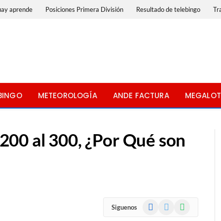
uay aprende
Posiciones Primera División
Resultado de telebingo
Tr
BINGO
METEOROLOGÍA
ANDE FACTURA
MEGALOT
00 al 300, ¿Por Qué son
Facebook
X
WhatsApp
Siguenos
(Twitter)