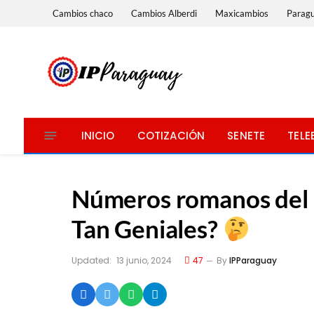
Cambios chaco
Cambios Alberdi
Maxicambios
Parag
INICIO
COTIZACIÓN
SENETE
TELE
Números romanos del 2
Tan Geniales?
Updated:
13 junio, 2024
47
By
IPParaguay