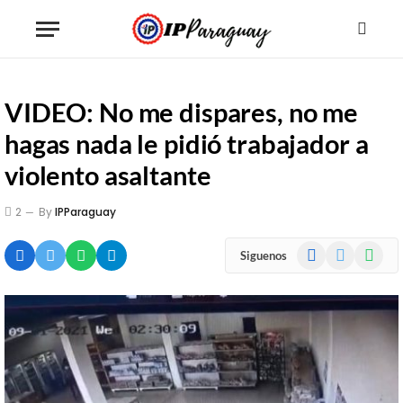
VIDEO: No me dispares, no me
hagas nada le pidió trabajador a
violento asaltante
2
By
IPParaguay
Facebook
X
WhatsA
Siguenos
(Twitter)