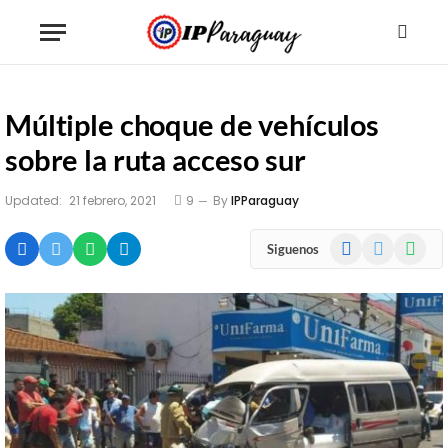
Múltiple choque de vehículos
sobre la ruta acceso sur
Updated:
21 febrero, 2021
9
By
IPParaguay
Facebook
X
WhatsA
Siguenos
(Twitter)