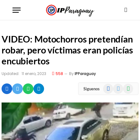
VIDEO: Motochorros pretendían
robar, pero víctimas eran policías
encubiertos
Updated:
11 enero, 2023
558
By
IPParaguay
Facebook
X
WhatsA
Siguenos
(Twitter)