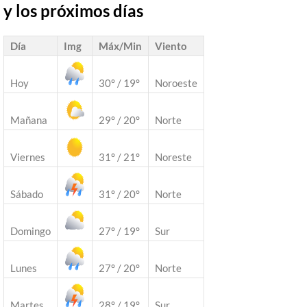
y los próximos días
Día
Img
Máx/Min
Viento
Hoy
30° / 19°
Noroeste
Mañana
29° / 20°
Norte
Viernes
31° / 21°
Noreste
Sábado
31° / 20°
Norte
Domingo
27° / 19°
Sur
Lunes
27° / 20°
Norte
Martes
28° / 19°
Sur