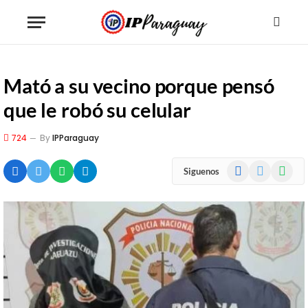
Mató a su vecino porque pensó
que le robó su celular
724
By
IPParaguay
Facebook
X
WhatsA
Siguenos
(Twitter)